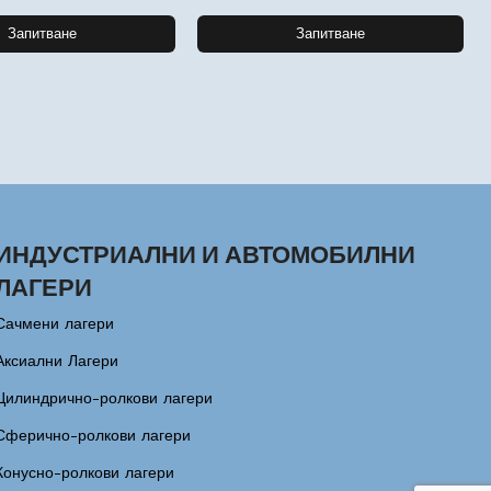
Запитване
Запитване
ИНДУСТРИАЛНИ И АВТОМОБИЛНИ
ЛАГЕРИ
Сачмени лагери
Аксиални Лагери
Цилиндрично-ролкови лагери
Сферично-ролкови лагери
Конусно-ролкови лагери