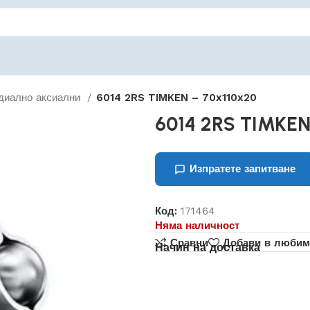
диално аксиални
6014 2RS TIMKEN – 70x110x20
6014 2RS TIMKEN
Изпратете запитване
Код:
171464
Няма наличност
Сравни
Добави в любим
Начин на доставка