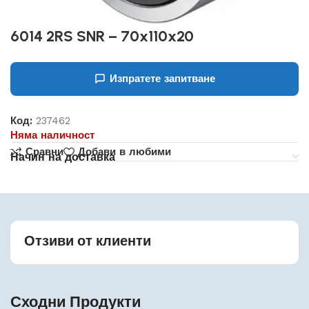
6014 2RS SNR – 70x110x20
Изпратете запитване
Код:
237462
Няма наличност
Сравни
Добави в любими
Начин на доставка
Отзиви от клиенти
Сходни Продукти