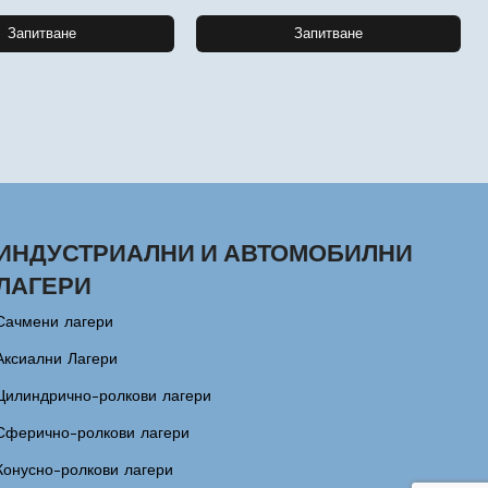
Запитване
Запитване
ИНДУСТРИАЛНИ И АВТОМОБИЛНИ
ЛАГЕРИ
Сачмени лагери
Аксиални Лагери
Цилиндрично-ролкови лагери
Сферично-ролкови лагери
Конусно-ролкови лагери