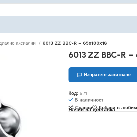
диално аксиални
6013 ZZ BBC-R – 65x100x18
6013 ZZ BBC-R –
Изпратете запитване
Код:
971
В наличност
Сравни
Добави в любим
Начин на доставка