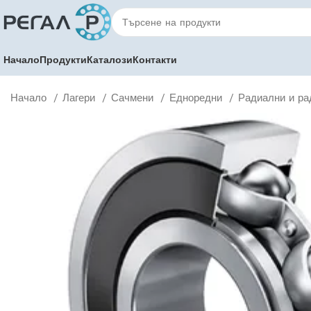
Начало
Продукти
Каталози
Контакти
Начало
Лагери
Сачмени
Едноредни
Радиални и ра