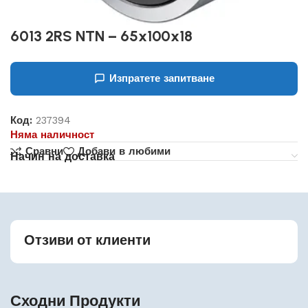
6013 2RS NTN – 65x100x18
Изпратете запитване
Код:
237394
Няма наличност
Сравни
Добави в любими
Начин на доставка
Отзиви от клиенти
Сходни Продукти