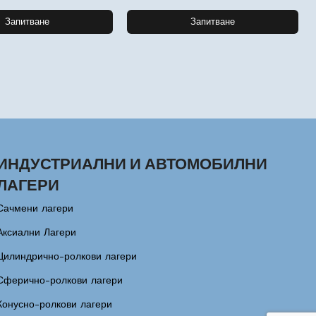
Запитване
Запитване
ИНДУСТРИАЛНИ И АВТОМОБИЛНИ
ЛАГЕРИ
Сачмени лагери
Аксиални Лагери
Цилиндрично-ролкови лагери
Сферично-ролкови лагери
Конусно-ролкови лагери