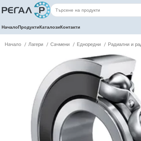
Начало
Продукти
Каталози
Контакти
Начало
Лагери
Сачмени
Едноредни
Радиални и ра