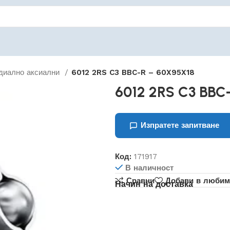
диално аксиални
6012 2RS C3 BBC-R – 60X95X18
6012 2RS C3 BBC
Изпратете запитване
Код:
171917
В наличност
Сравни
Добави в любим
Начин на доставка