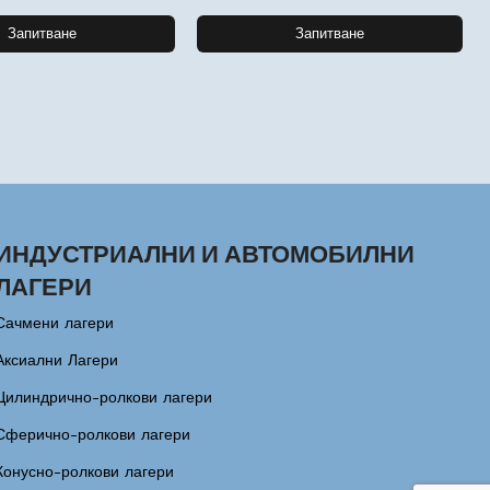
Запитване
Запитване
ИНДУСТРИАЛНИ И АВТОМОБИЛНИ
ЛАГЕРИ
Сачмени лагери
Аксиални Лагери
Цилиндрично-ролкови лагери
Сферично-ролкови лагери
Конусно-ролкови лагери