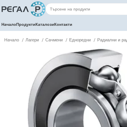
Начало
Продукти
Каталози
Контакти
Начало
Лагери
Сачмени
Едноредни
Радиални и ра