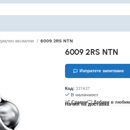
диално аксиални
6009 2RS NTN
6009 2RS NTN
Изпратете запитване
Код:
237437
В наличност
Сравни
Добави в любим
Начин на доставка