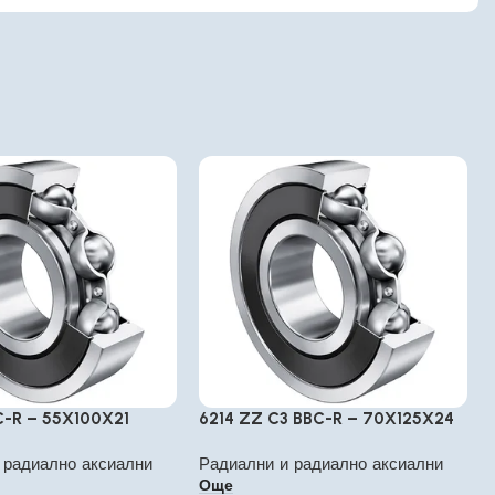
C-R – 55X100X21
6214 ZZ C3 BBC-R – 70X125X24
 радиално аксиални
Радиални и радиално аксиални
Още