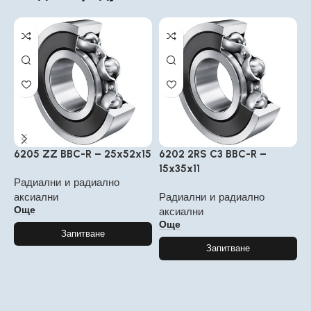
6205 ZZ BBC-R – 25x52x15
6202 2RS C3 BBC-R –
6
15x35x11
7
Радиални и радиално
аксиални
Радиални и радиално
Р
Още
аксиални
а
Още
Запитване
Запитване