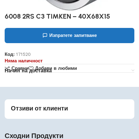
6008 2RS C3 TIMKEN – 40X68X15
Изпратете запитване
Код:
171520
Няма наличност
Сравни
Добави в любими
Начин на доставка
Отзиви от клиенти
Сходни Продукти