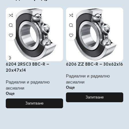
6204 2RSC3 BBC-R –
6206 ZZ BBC-R – 30x62x16
6
20x47x14
1
Радиални и радиално
Радиални и радиално
аксиални
Р
Още
аксиални
а
Още
Запитване
Запитване