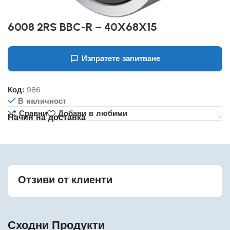
6008 2RS BBC-R – 40X68X15
Изпратете запитване
Код:
986
В наличност
Сравни
Добави в любими
Начин на доставка
Отзиви от клиенти
Сходни Продукти