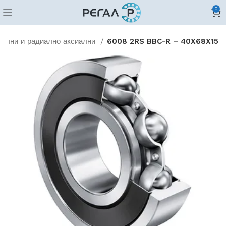
0
иални и радиално аксиални
6008 2RS BBC-R – 40X68X15