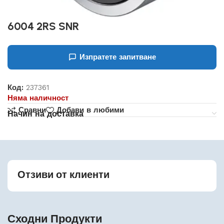
6004 2RS SNR
Изпратете запитване
Код:
237361
Няма наличност
Сравни
Добави в любими
Начин на доставка
Отзиви от клиенти
Сходни Продукти