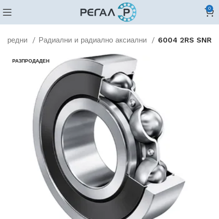
0
норедни
Радиални и радиално аксиални
6004 2RS SNR
РАЗПРОДАДЕН