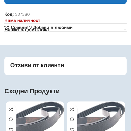
Код:
237380
Няма наличност
Сравни
Добави в любими
Начин на доставка
Отзиви от клиенти
Сходни Продукти