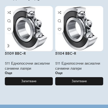
51109 BBC-R
51104 BBC-R
8
511 Еднопосочни аксиални
511 Еднопосочни аксиални
5
сачмени лагери
сачмени лагери
с
Още
Още
Запитване
Запитване