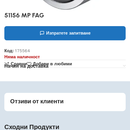
51156 MP FAG
Изпратете запитване
Код:
175564
Няма наличност
Сравни
Добави в любими
Начин на доставка
Отзиви от клиенти
Сходни Продукти