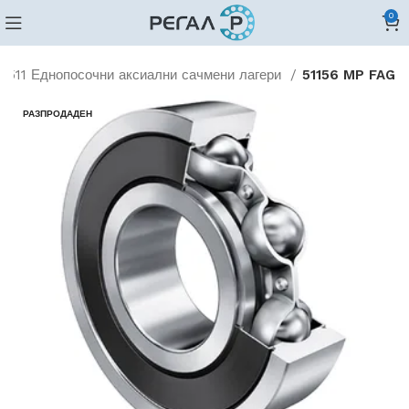
0
511 Еднопосочни аксиални сачмени лагери
51156 MP FAG
РАЗПРОДАДЕН