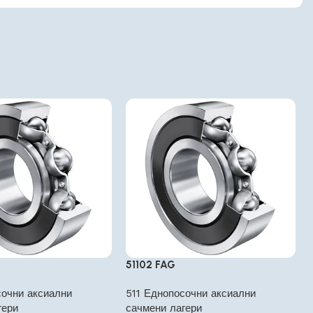
51102 FAG
сочни аксиални
511 Еднопосочни аксиални
гери
сачмени лагери