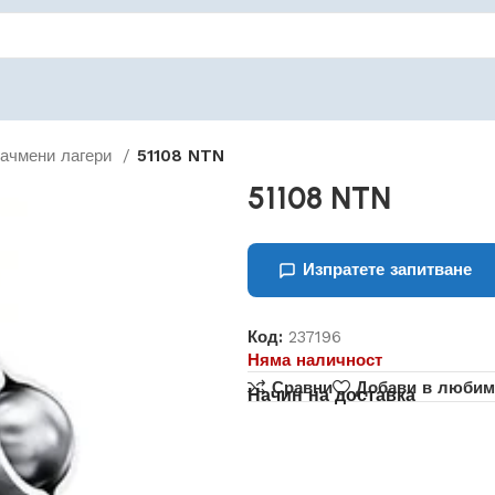
сачмени лагери
51108 NTN
51108 NTN
Изпратете запитване
Код:
237196
Няма наличност
Сравни
Добави в любим
Начин на доставка