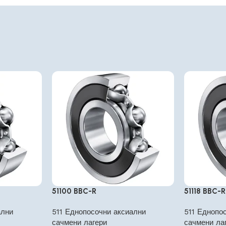
51100 BBC-R
51118 BBC-R
ални
511 Еднопосочни аксиални
511 Еднопо
сачмени лагери
сачмени ла