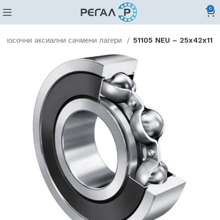
0
нопосочни аксиални сачмени лагери
51105 NEU – 25x42x11