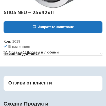
51105 NEU – 25x42x11
Изпратете запитване
Код:
2029
В наличност
Сравни
Добави в любими
Начин на доставка
Отзиви от клиенти
Сходни Продукти