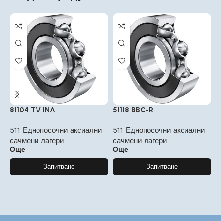
81104 TV INA
51118 BBC-R
5
511 Еднопосочни аксиални
511 Еднопосочни аксиални
5
сачмени лагери
сачмени лагери
с
Още
Още
Запитване
Запитване