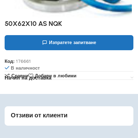
50X62X10 AS NQK
Изпратете запитване
Код:
176661
В наличност
Сравни
Добави в любими
Начин на доставка
Отзиви от клиенти