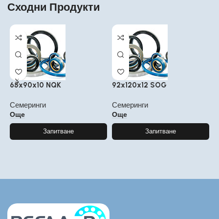
Сходни Продукти
65x90x10 NQK
92x120x12 SOG
3
Семеринги
Семеринги
С
Още
Още
Запитване
Запитване