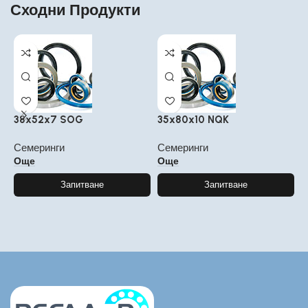
Сходни Продукти
38x52x7 SOG
35x80x10 NQK
6
Семеринги
Семеринги
С
Още
Още
Запитване
Запитване