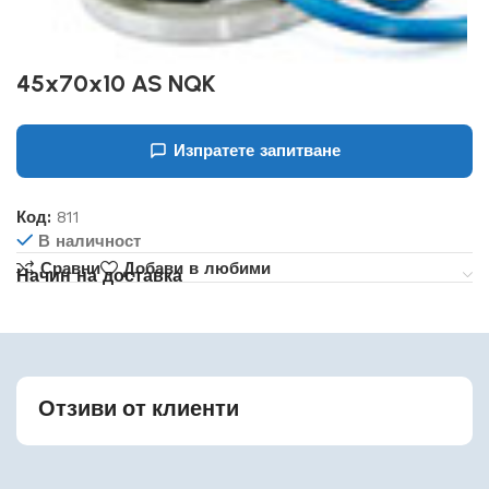
45x70x10 AS NQK
Изпратете запитване
Код:
811
В наличност
Сравни
Добави в любими
Начин на доставка
Отзиви от клиенти