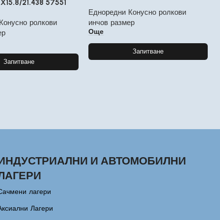
9X15.8/21.438 57551
Едноредни Конусно ролкови
Конусно ролкови
инчов размер
Още
ер
Запитване
Запитване
ИНДУСТРИАЛНИ И АВТОМОБИЛНИ
ЛАГЕРИ
Сачмени лагери
Аксиални Лагери