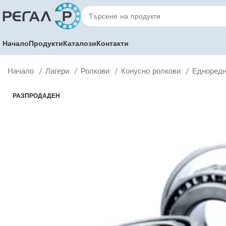
Начало
Продукти
Каталози
Контакти
Начало
Лагери
Ролкови
Конусно ролкови
Едноредн
РАЗПРОДАДЕН