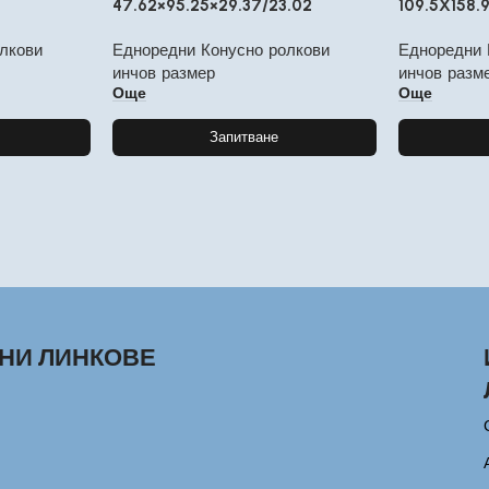
47.62×95.25×29.37/23.02
109.5X158.
лкови
Едноредни Конусно ролкови
Едноредни 
инчов размер
инчов разм
Още
Още
Запитване
НИ ЛИНКОВЕ