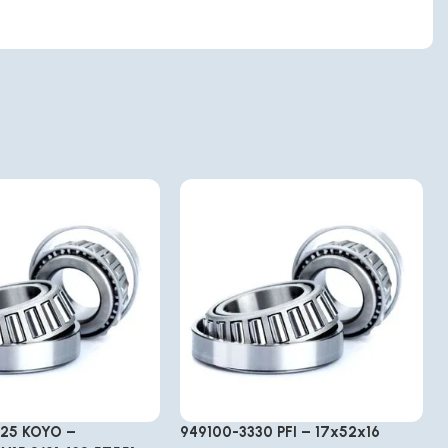
625 KOYO –
949100-3330 PFI – 17x52x16