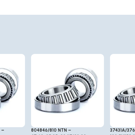
 –
804846/810 NTN –
37431A/37