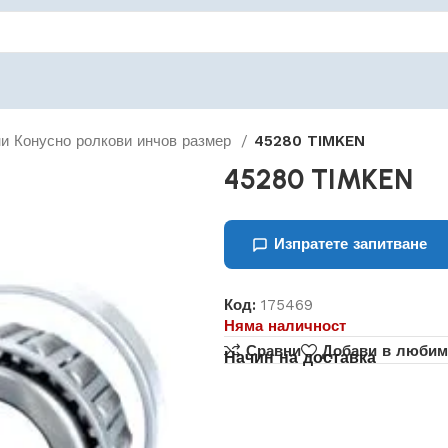
и Конусно ролкови инчов размер
45280 TIMKEN
45280 TIMKEN
Изпратете запитване
Код:
175469
Няма наличност
Сравни
Добави в любим
Начин на доставка