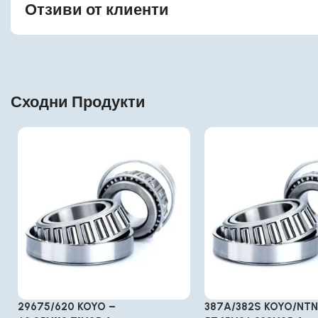
Отзиви от клиенти
Сходни Продукти
29675/620 KOYO –
387A/382S KOYO/NTN