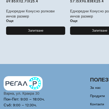
69.85X112.71X25.4
57.15X96.838X25.4
Едноредни Конусно ролкови
Едноредни Конусно ро
инчов размер
инчов размер
Още
Още
Запитване
Запитване
ПОЛЕЗ
За нас
Варна, ул. Кракра 30
Продукти
Пон-Пет: 9:00 – 18:00ч.
Контакти
Съб: 9:00 – 12:30ч.