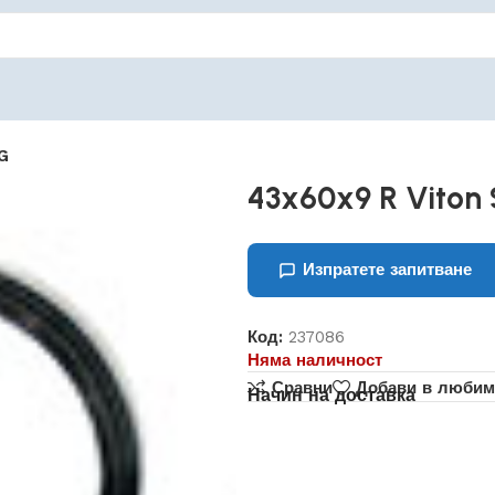
G
43x60x9 R Viton
Изпратете запитване
Код:
237086
Няма наличност
Сравни
Добави в любим
Начин на доставка