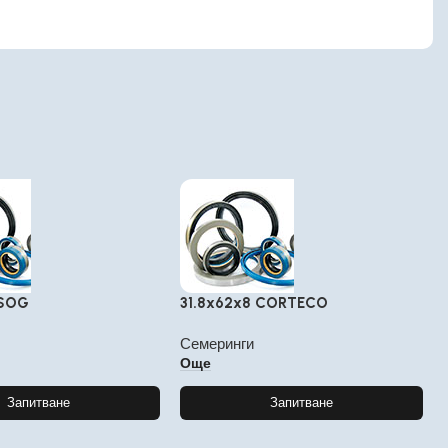
 SOG
31.8x62x8 CORTECO
Семеринги
Още
Запитване
Запитване