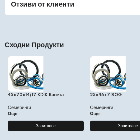
Отзиви от клиенти
Сходни Продукти
45x70x14/17 KDIK Касета
25x46x7 SOG
Семеринги
Семеринги
Още
Още
Запитване
Запитване