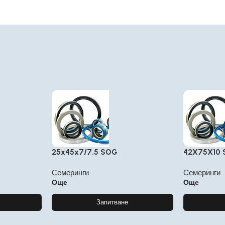
25x45x7/7.5 SOG
42X75X10
Семеринги
Семеринги
Още
Още
Запитване