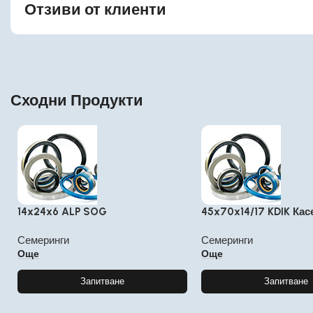
Отзиви от клиенти
Сходни Продукти
14x24x6 ALP SOG
45x70x14/17 KDIK Кас
Семеринги
Семеринги
Още
Още
Запитване
Запитване