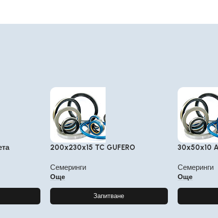
ета
200x230x15 TC GUFERO
30x50x10 
Семеринги
Семеринги
Още
Още
Запитване