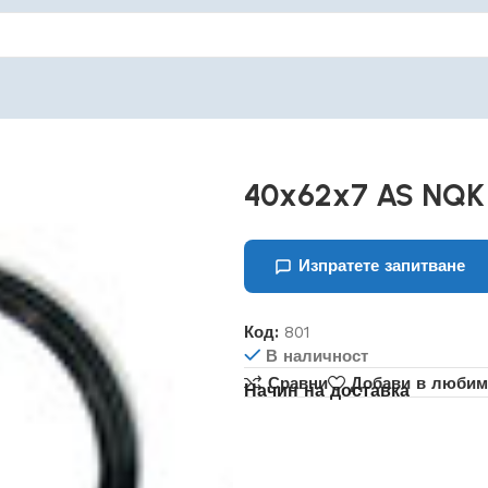
40x62x7 AS NQK
Изпратете запитване
Код:
801
В наличност
Сравни
Добави в любим
Начин на доставка