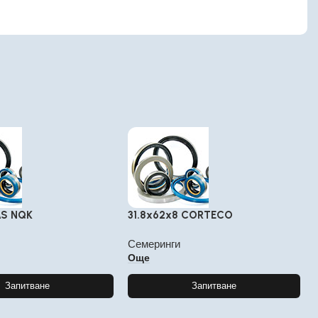
AS NQK
31.8x62x8 CORTECO
Семеринги
Още
Запитване
Запитване