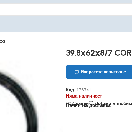
CO
39.8x62x8/7 CO
Изпратете запитване
Код:
176741
Няма наличност
Сравни
Добави в любим
Начин на доставка