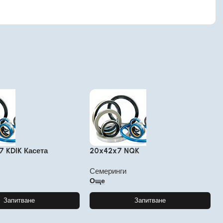
7 KDIK Касета
20x42x7 NQK
Семеринги
Още
Запитване
Запитване