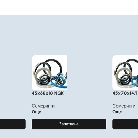
45x68x10 NQK
45x70x14/1
Семеринги
Семеринги
Още
Още
Запитване