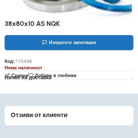
38x80x10 AS NQK
Изпратете запитване
Код:
175496
Няма наличност
Сравни
Добави в любими
Начин на доставка
Отзиви от клиенти