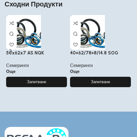
Сходни Продукти
50x62x7 AS NQK
40×62/78×8/14.8 SOG
4
Семеринги
Семеринги
С
Още
Още
Запитване
Запитване