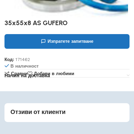
35x55x8 AS GUFERO
Изпратете запитване
Код:
171462
В наличност
Сравни
Добави в любими
Начин на доставка
Отзиви от клиенти