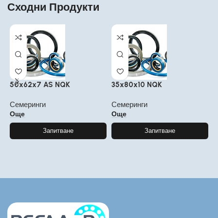
Сходни Продукти
50x62x7 AS NQK
35x80x10 NQK
5
Семеринги
Семеринги
С
Още
Още
Запитване
Запитване