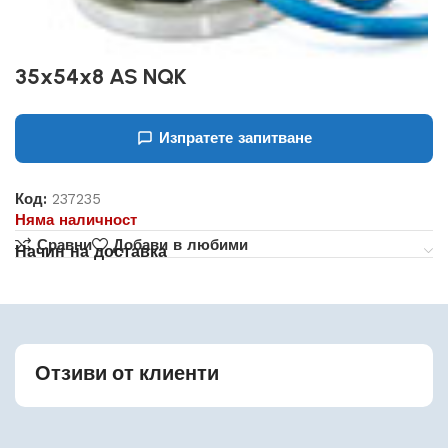
35x54x8 AS NQK
Изпратете запитване
Код:
237235
Няма наличност
Сравни
Добави в любими
Начин на доставка
Отзиви от клиенти