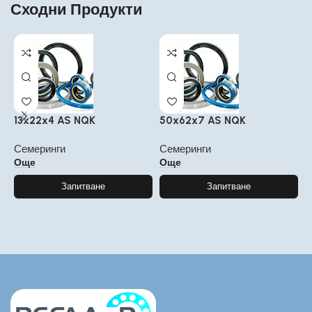
Сходни Продукти
13x22x4 AS NQK
50x62x7 AS NQK
9
Семеринги
Семеринги
С
Още
Още
Запитване
Запитване