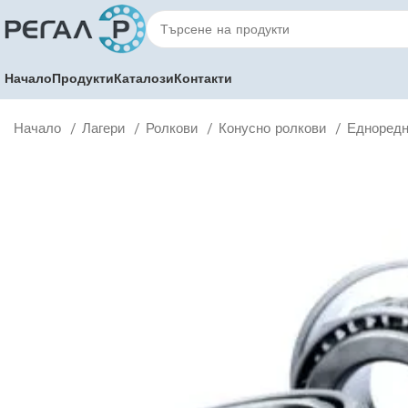
Начало
Продукти
Каталози
Контакти
Начало
Лагери
Ролкови
Конусно ролкови
Едноредн