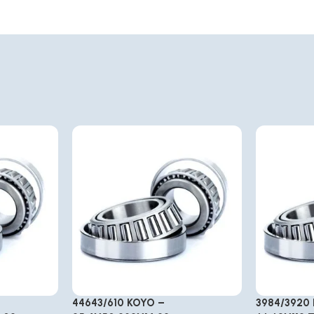
44643/610 KOYO –
3984/3920