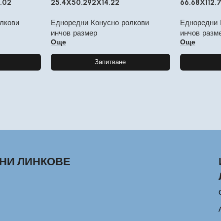
.02
25.4X50.292X14.22
66.68X112.
лкови
Едноредни Конусно ролкови
Едноредни 
инчов размер
инчов разм
Още
Още
Запитване
НИ ЛИНКОВЕ