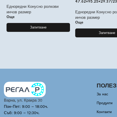
47.62×95.25×29.37/23
Едноредни Конусно ролкови
инчов размер
Едноредни Конусно ро
Още
инчов размер
Още
Запитване
Запитване
ПОЛЕЗ
За нас
Варна, ул. Кракра 30
Продукти
Пон-Пет: 9:00 – 18:00ч.
Контакти
Съб: 9:00 – 12:30ч.