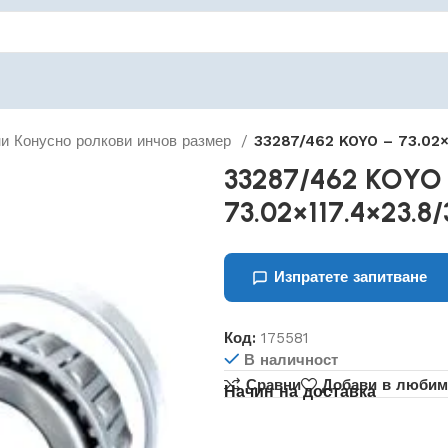
и Конусно ролкови инчов размер
33287/462 KOYO – 73.02×1
33287/462 KOYO
73.02×117.4×23.8/
Изпратете запитване
Код:
175581
В наличност
Сравни
Добави в любим
Начин на доставка