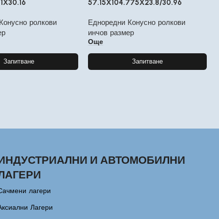
71X30.16
57.15X104.775X23.8/30.96
Конусно ролкови
Едноредни Конусно ролкови
ер
инчов размер
Още
Запитване
Запитване
ИНДУСТРИАЛНИ И АВТОМОБИЛНИ
ЛАГЕРИ
Сачмени лагери
Аксиални Лагери