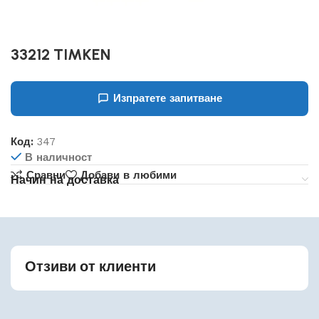
33212 TIMKEN
Изпратете запитване
Код:
347
В наличност
Сравни
Добави в любими
Начин на доставка
Отзиви от клиенти