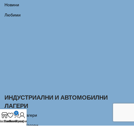
Новини
Любими
ИНДУСТРИАЛНИ И АВТОМОБИЛНИ
ЛАГЕРИ
0
Сачмени лагери
агазин
Любими
Количка
Профил
Аксиални Лагери