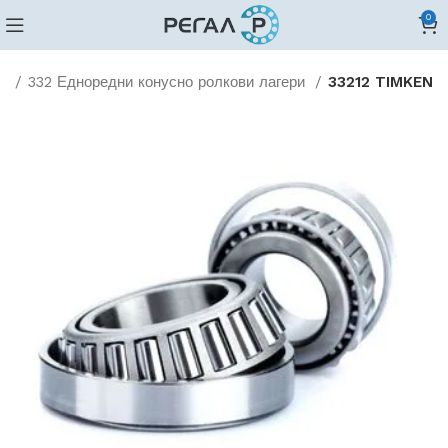
0
ви
332 Едноредни конусно ролкови лагери
33212 TIMKEN