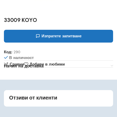
33009 KOYO
Изпратете запитване
Код:
290
В наличност
Сравни
Добави в любими
Начин на доставка
Отзиви от клиенти