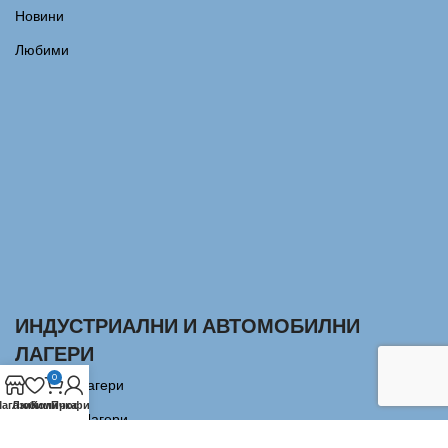
Новини
Любими
ИНДУСТРИАЛНИ И АВТОМОБИЛНИ
ЛАГЕРИ
0
Сачмени лагери
агазин
Любими
Количка
Профил
Аксиални Лагери