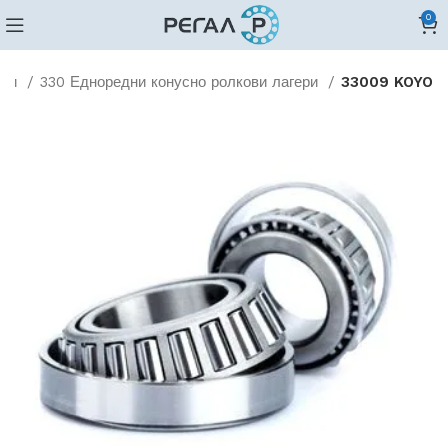
0
ови
330 Едноредни конусно ролкови лагери
33009 KOYO