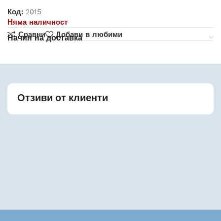
Код:
2015
Няма наличност
Сравни
Добави в любими
Начин на доставка
Отзиви от клиенти