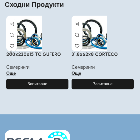
Сходни Продукти
200x230x15 TC GUFERO
31.8x62x8 CORTECO
3
Семеринги
Семеринги
С
Още
Още
Запитване
Запитване