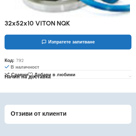
32x52x10 VITON NQK
Изпратете запитване
Код:
792
В наличност
Сравни
Добави в любими
Начин на доставка
Отзиви от клиенти