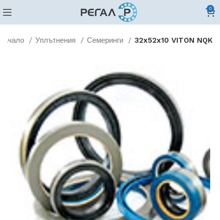
0
Начало
Уплътнения
Семеринги
32x52x10 VITON NQK