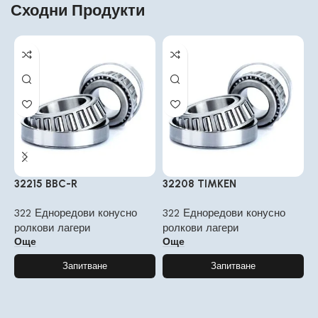
Сходни Продукти
32215 BBC-R
32208 TIMKEN
3
322 Едноредови конусно
322 Едноредови конусно
3
ролкови лагери
ролкови лагери
р
Още
Още
Запитване
Запитване