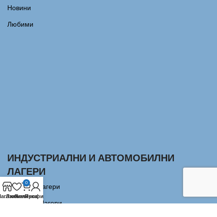
Новини
Любими
ИНДУСТРИАЛНИ И АВТОМОБИЛНИ
ЛАГЕРИ
0
Сачмени лагери
агазин
Любими
Количка
Профил
Аксиални Лагери