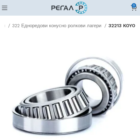
0
ови
322 Едноредови конусно ролкови лагери
32213 KOYO