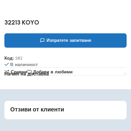
32213 KOYO
Изпратете запитване
Код:
282
В наличност
Сравни
Добави в любими
Начин на доставка
Отзиви от клиенти