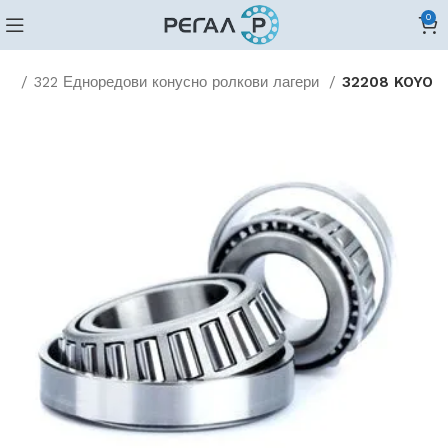
0
ви
322 Едноредови конусно ролкови лагери
32208 KOYO