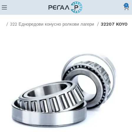
0
ви
322 Едноредови конусно ролкови лагери
32207 KOYO