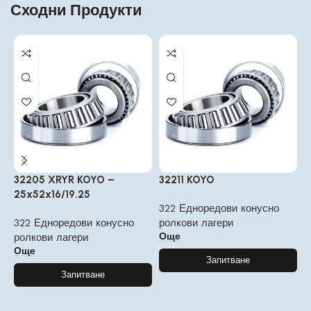
Сходни Продукти
32205 XRYR KOYO –
32211 KOYO
3
25x52x16/19.25
322 Едноредови конусно
3
322 Едноредови конусно
ролкови лагери
р
Още
ролкови лагери
Още
Запитване
Запитване