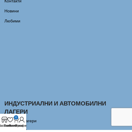
Контакти
Новини
Любими
ИНДУСТРИАЛНИ И АВТОМОБИЛНИ
ЛАГЕРИ
0
Сачмени лагери
агазин
Любими
Количка
Профил
Аксиални Лагери