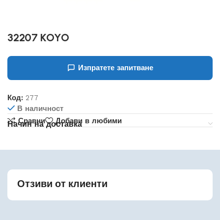
32207 KOYO
Изпратете запитване
Код:
277
В наличност
Сравни
Добави в любими
Начин на доставка
Отзиви от клиенти