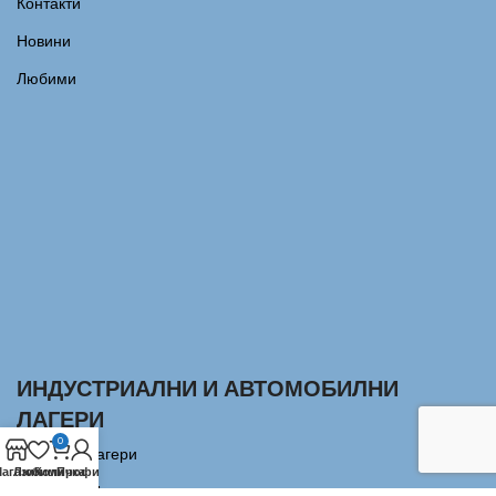
Контакти
Новини
Любими
ИНДУСТРИАЛНИ И АВТОМОБИЛНИ
ЛАГЕРИ
0
Сачмени лагери
агазин
Любими
Количка
Профил
Аксиални Лагери