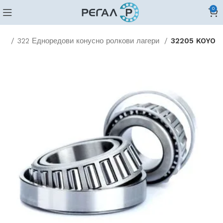
0
ови
322 Едноредови конусно ролкови лагери
32205 KOYO