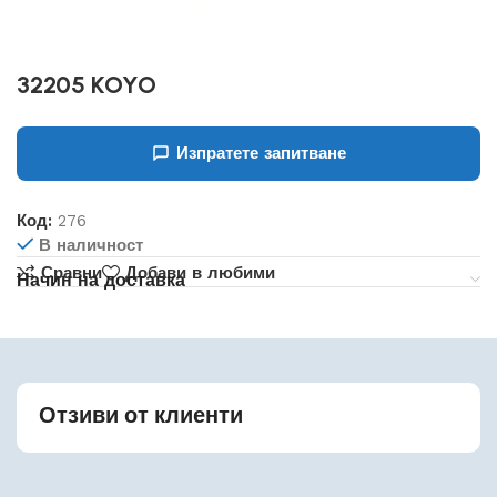
32205 KOYO
Изпратете запитване
Код:
276
В наличност
Сравни
Добави в любими
Начин на доставка
Отзиви от клиенти