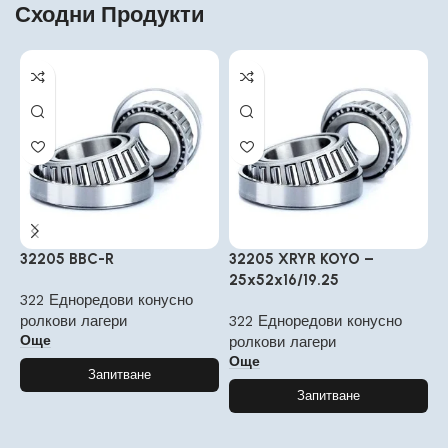
Сходни Продукти
32205 BBC-R
32205 XRYR KOYO –
3
25x52x16/19.25
322 Едноредови конусно
3
ролкови лагери
322 Едноредови конусно
р
Още
ролкови лагери
Още
Запитване
Запитване