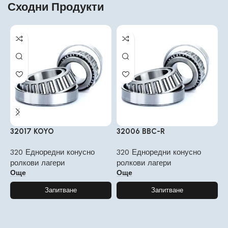
Сходни Продукти
32017 KOYO
32006 BBC-R
3
320 Едноредни конусно
320 Едноредни конусно
3
ролкови лагери
ролкови лагери
р
Още
Още
Запитване
Запитване