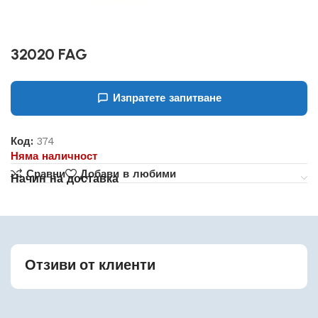
32020 FAG
Изпратете запитване
Код:
374
Няма наличност
Сравни
Добави в любими
Начин на доставка
Отзиви от клиенти