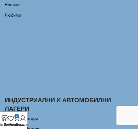
Новини
Любими
ИНДУСТРИАЛНИ И АВТОМОБИЛНИ
ЛАГЕРИ
0
Сачмени лагери
агазин
Любими
Количка
Профил
Аксиални Лагери