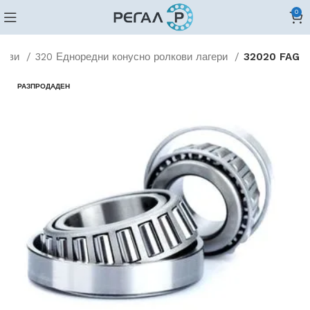
0
лкови
320 Едноредни конусно ролкови лагери
32020 FAG
РАЗПРОДАДЕН