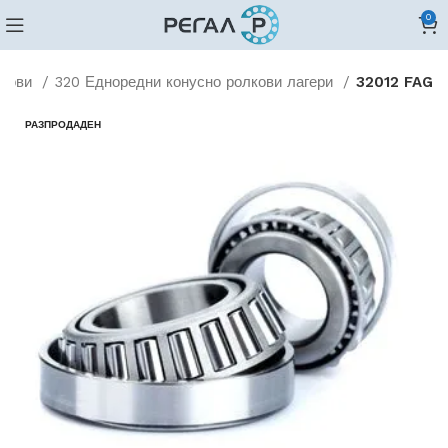
0
лкови
320 Едноредни конусно ролкови лагери
32012 FAG
РАЗПРОДАДЕН