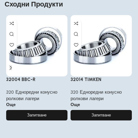
Сходни Продукти
32004 BBC-R
32014 TIMKEN
3
320 Едноредни конусно
320 Едноредни конусно
3
ролкови лагери
ролкови лагери
р
Още
Още
Запитване
Запитване