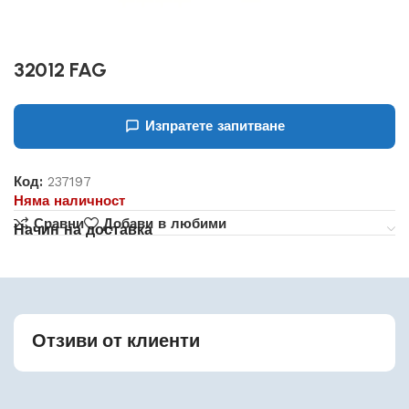
32012 FAG
Изпратете запитване
Код:
237197
Няма наличност
Сравни
Добави в любими
Начин на доставка
Отзиви от клиенти