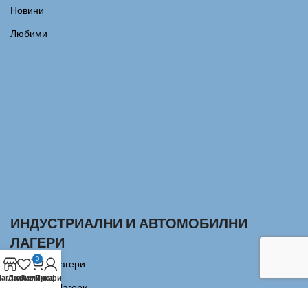
Новини
Любими
ИНДУСТРИАЛНИ И АВТОМОБИЛНИ
ЛАГЕРИ
0
Сачмени лагери
агазин
Любими
Количка
Профил
Аксиални Лагери