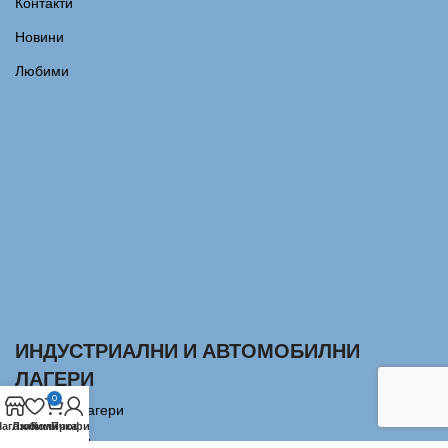
Контакти
Новини
Любими
ИНДУСТРИАЛНИ И АВТОМОБИЛНИ
ЛАГЕРИ
0
Сачмени лагери
агазин
Любими
Количка
Профил
Аксиални Лагери