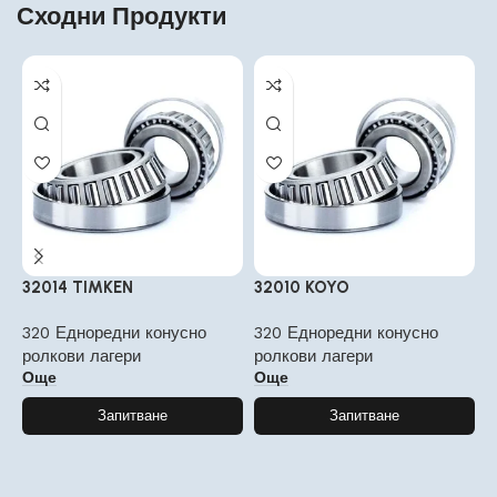
Сходни Продукти
32014 TIMKEN
32010 KOYO
3
320 Едноредни конусно
320 Едноредни конусно
3
ролкови лагери
ролкови лагери
р
Още
Още
Запитване
Запитване