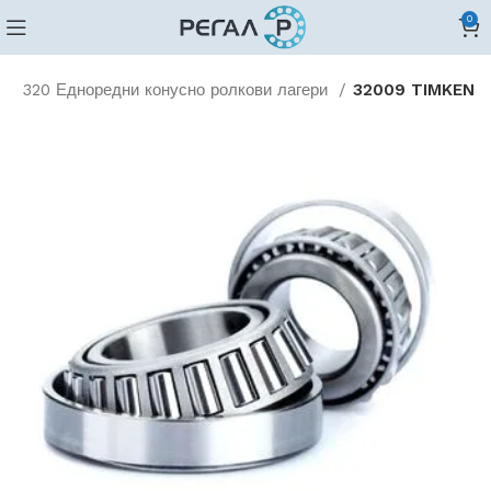
0
и
320 Едноредни конусно ролкови лагери
32009 TIMKEN