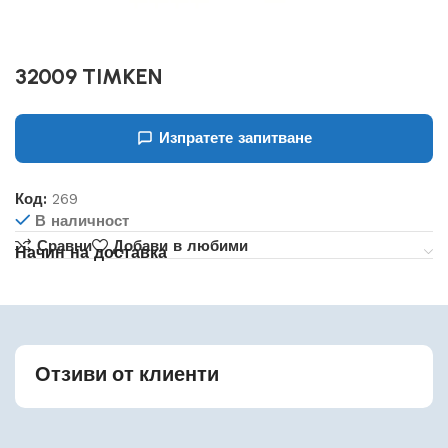
32009 TIMKEN
Изпратете запитване
Код:
269
В наличност
Сравни
Добави в любими
Начин на доставка
Отзиви от клиенти