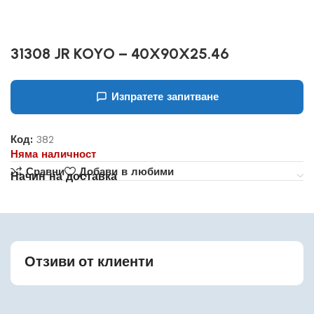
31308 JR KOYO – 40X90X25.46
Изпратете запитване
Код:
382
Няма наличност
Сравни
Добави в любими
Начин на доставка
Отзиви от клиенти