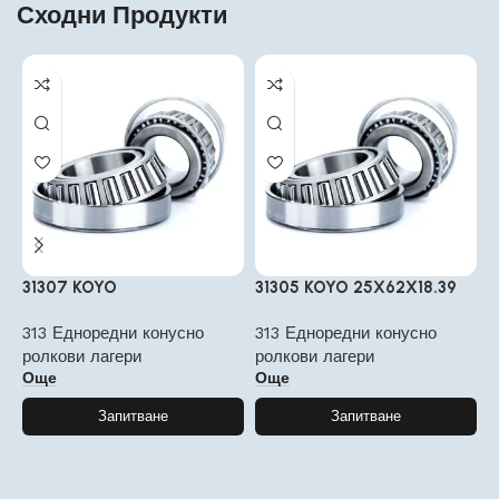
Сходни Продукти
31307 KOYO
31305 KOYO 25X62X18.39
3
313 Едноредни конусно
313 Едноредни конусно
3
ролкови лагери
ролкови лагери
р
Още
Още
Запитване
Запитване