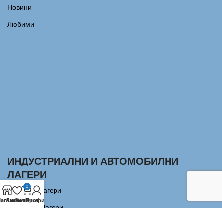
Новини
Любими
ИНДУСТРИАЛНИ И АВТОМОБИЛНИ
ЛАГЕРИ
0
Сачмени лагери
агазин
Любими
Количка
Профил
Аксиални Лагери