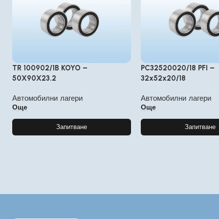
TR 100902/1B KOYO –
PC32520020/18 PFI –
50X90X23.2
32x52x20/18
Автомобилни лагери
Автомобилни лагери
Още
Още
Запитване
Запитване