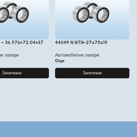
R – 36.976×72.04×37
44049 N NTN-27x75x19
и лагери
Автомобилни лагери
Още
Запитване
Запитване