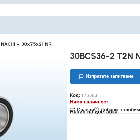
 NACHI – 30x75x21 NR
30BCS36-2 T2N N
Изпратете запитване
Код:
175503
Няма наличност
Сравни
Добави в любим
Начин на доставка