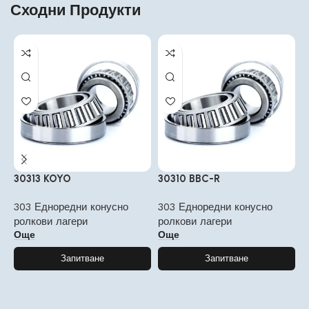
Сходни Продукти
30313 KOYO
30310 BBC-R
3
303 Едноредни конусно
303 Едноредни конусно
3
ролкови лагери
ролкови лагери
р
Още
Още
Запитване
Запитване