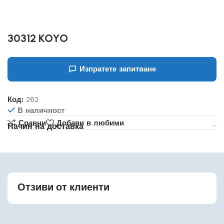
30312 KOYO
Изпратете запитване
Код:
262
В наличност
Сравни
Добави в любими
Начин на доставка
Отзиви от клиенти