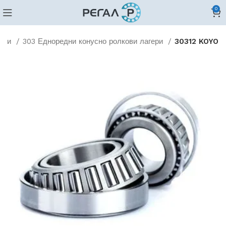
0
кови
303 Едноредни конусно ролкови лагери
30312 KOYO