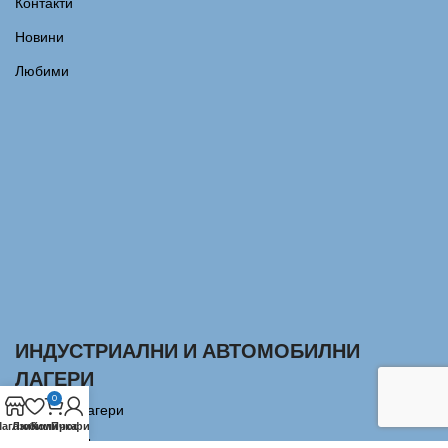
Контакти
Новини
Любими
ИНДУСТРИАЛНИ И АВТОМОБИЛНИ
ЛАГЕРИ
0
Сачмени лагери
агазин
Любими
Количка
Профил
Аксиални Лагери