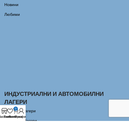
Новини
Любими
ИНДУСТРИАЛНИ И АВТОМОБИЛНИ
ЛАГЕРИ
0
Сачмени лагери
агазин
Любими
Количка
Профил
Аксиални Лагери