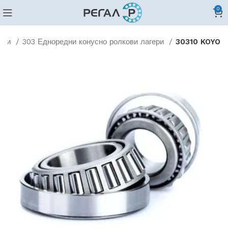
0
кови
303 Едноредни конусно ролкови лагери
30310 KOYO