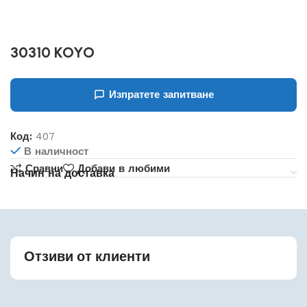
30310 KOYO
Изпратете запитване
Код:
407
В наличност
Сравни
Добави в любими
Начин на доставка
Отзиви от клиенти