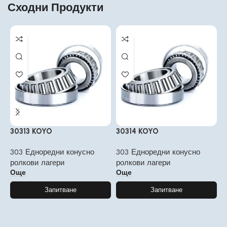
Сходни Продукти
30313 KOYO
30314 KOYO
3
303 Едноредни конусно
303 Едноредни конусно
3
ролкови лагери
ролкови лагери
р
Още
Още
Запитване
Запитване