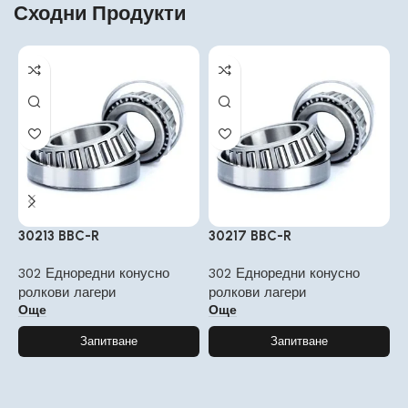
Сходни Продукти
30213 BBC-R
30217 BBC-R
3
302 Едноредни конусно
302 Едноредни конусно
3
ролкови лагери
ролкови лагери
р
Още
Още
Запитване
Запитване