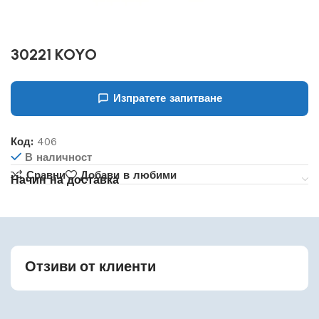
30221 KOYO
Изпратете запитване
Код:
406
В наличност
Сравни
Добави в любими
Начин на доставка
Отзиви от клиенти