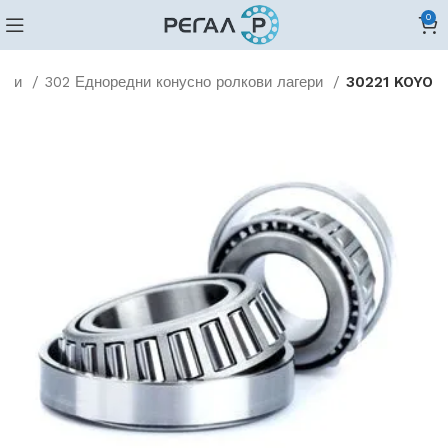
0
кови
302 Едноредни конусно ролкови лагери
30221 KOYO