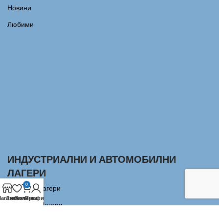
Новини
Любими
ИНДУСТРИАЛНИ И АВТОМОБИЛНИ
ЛАГЕРИ
0
Сачмени лагери
агазин
Любими
Количка
Профил
Аксиални Лагери