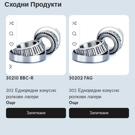
Сходни Продукти
30210 BBC-R
30202 FAG
3
302 Едноредни конусно
302 Едноредни конусно
3
ролкови лагери
ролкови лагери
р
Още
Още
Запитване
Запитване