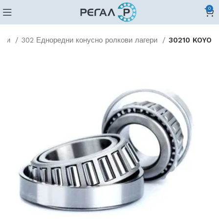
0
кови
302 Едноредни конусно ролкови лагери
30210 KOYO