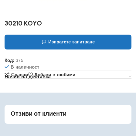
30210 KOYO
Изпратете запитване
Код:
375
В наличност
Сравни
Добави в любими
Начин на доставка
Отзиви от клиенти