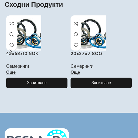
Сходни Продукти
45x68x10 NQK
20x37x7 SOG
5
Семеринги
Семеринги
С
Още
Още
Запитване
Запитване