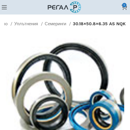
0
чало
Уплътнения
Семеринги
30.18×50.8×6.35 AS NQK