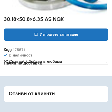
30.18×50.8×6.35 AS NQK
Изпратете запитване
Код:
175571
В наличност
Сравни
Добави в любими
Начин на доставка
Отзиви от клиенти