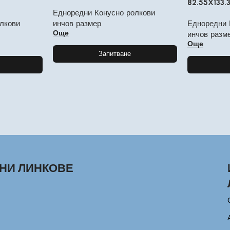
82.55X133.
Едноредни Конусно ролкови
лкови
инчов размер
Едноредни 
Още
инчов разм
Още
Запитване
НИ ЛИНКОВЕ