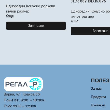
31.75X59.131X15.875
Едноредни Конусно ролкови
инчов размер
Едноредни Конусно ро
Още
инчов размер
Още
Запитване
Запитване
ПОЛЕЗ
За нас
Варна, ул. Кракра 30
Продукти
Пон-Пет: 9:00 – 18:00ч.
Контакти
Съб: 9:00 – 12:30ч.