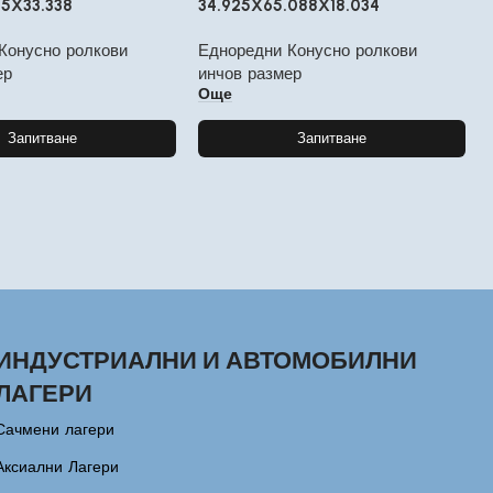
35X33.338
34.925X65.088X18.034
Конусно ролкови
Едноредни Конусно ролкови
ер
инчов размер
Още
Запитване
Запитване
ИНДУСТРИАЛНИ И АВТОМОБИЛНИ
ЛАГЕРИ
Сачмени лагери
Аксиални Лагери