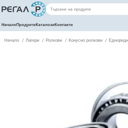
Начало
Продукти
Каталози
Контакти
Начало
Лагери
Ролкови
Конусно ролкови
Едноредн