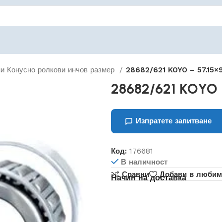
и Конусно ролкови инчов размер
28682/621 KOYO – 57.15×
28682/621 KOYO –
Изпратете запитване
Код:
176681
В наличност
Сравни
Добави в любим
Начин на доставка