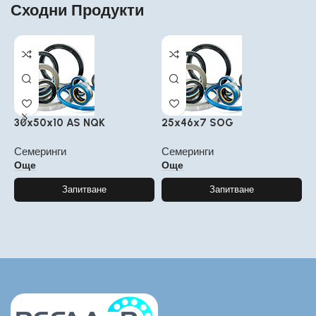
Сходни Продукти
30x50x10 AS NQK
25x46x7 SOG
3
Семеринги
Семеринги
С
Още
Още
Запитване
Запитване