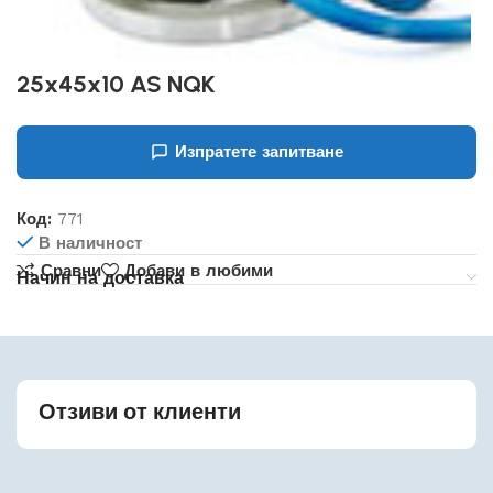
25x45x10 AS NQK
Изпратете запитване
Код:
771
В наличност
Сравни
Добави в любими
Начин на доставка
Отзиви от клиенти