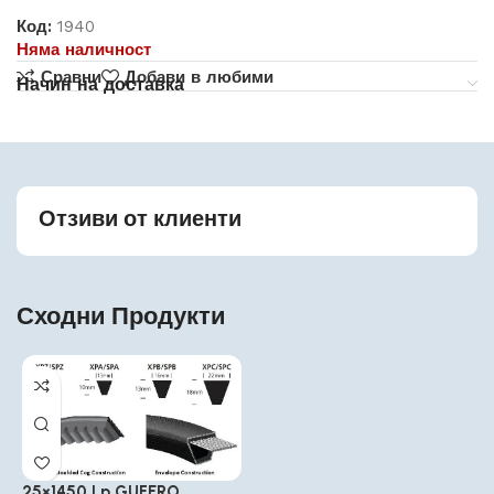
Код:
1940
Няма наличност
Сравни
Добави в любими
Начин на доставка
Отзиви от клиенти
Сходни Продукти
25×1450 Lp GUFERO