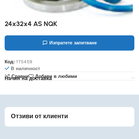
24x32x4 AS NQK
Изпратете запитване
Код:
175459
В наличност
Сравни
Добави в любими
Начин на доставка
Отзиви от клиенти