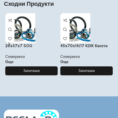
Сходни Продукти
20x37x7 SOG
45x70x14/17 KDIK Касета
1
Семеринги
Семеринги
С
Още
Още
Запитване
Запитване