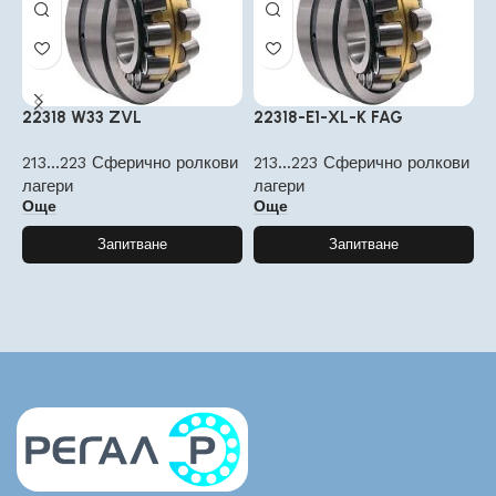
22318 W33 ZVL
22318-E1-XL-K FAG
2
213...223 Сферично ролкови
213...223 Сферично ролкови
2
лагери
лагери
л
Още
Още
Запитване
Запитване