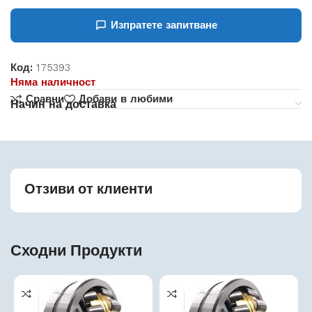
Изпратете запитване
Код:
175393
Няма наличност
Сравни
Добави в любими
Начин на доставка
Отзиви от клиенти
Сходни Продукти