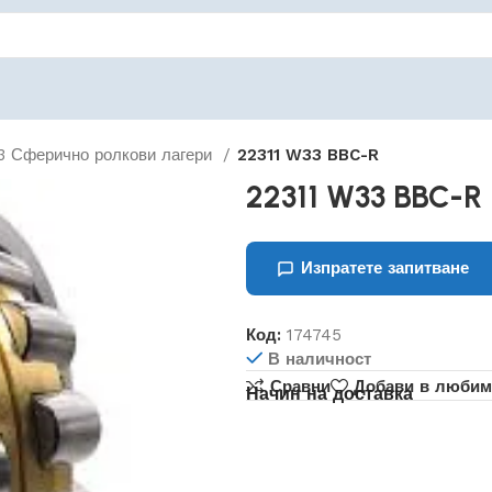
223 Сферично ролкови лагери
22311 W33 BBC-R
22311 W33 BBC-R
Изпратете запитване
Код:
174745
В наличност
Сравни
Добави в любим
Начин на доставка