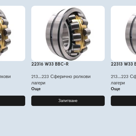
22316 W33 BBC-R
22313 W33 
лкови
213...223 Сферично ролкови
213...223 С
лагери
лагери
Още
Още
Запитване