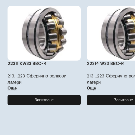
22311 KW33 BBC-R
22314 W33 BBC-R
213...223 Сферично ролкови
213...223 Сферично ро
лагери
лагери
Още
Още
Запитване
Запитване