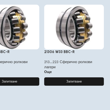
BBC-R
21306 W33 BBC-R
ферично ролкови
213...223 Сферично ролкови
лагери
Още
Запитване
Запитване