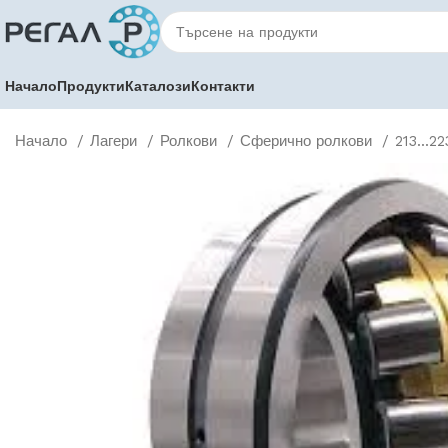
Начало
Продукти
Каталози
Контакти
Начало
Лагери
Ролкови
Сферично ролкови
213...