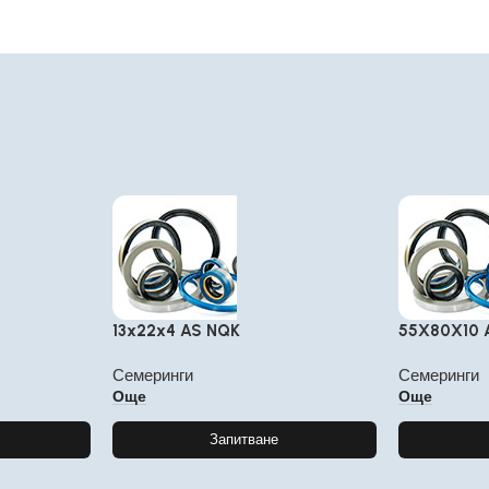
13x22x4 AS NQK
55X80X10 
Семеринги
Семеринги
Още
Още
Запитване