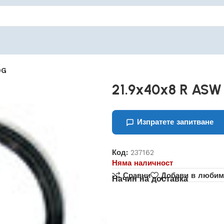
OG
21.9x40x8 R AS
Изпратете запитване
Код:
237162
Няма наличност
Сравни
Добави в любим
Начин на доставка