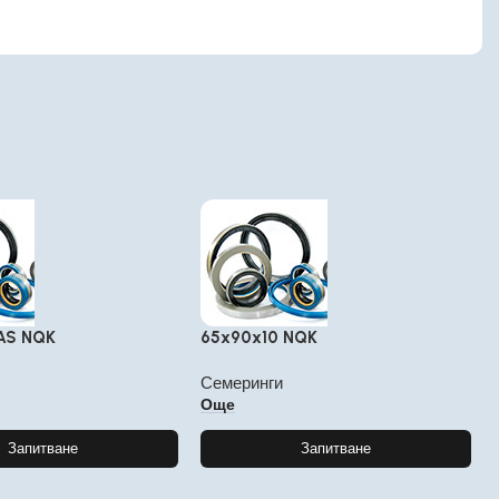
AS NQK
65x90x10 NQK
Семеринги
Още
Запитване
Запитване