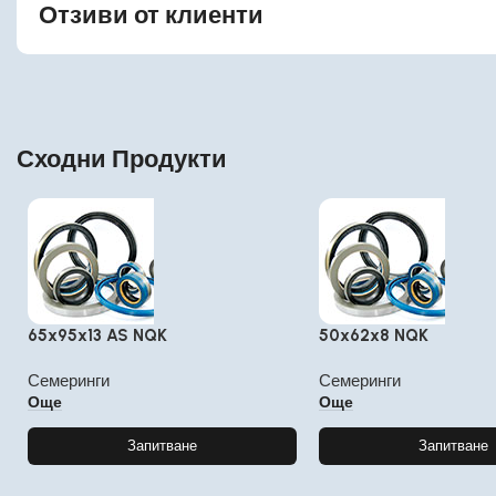
Отзиви от клиенти
Сходни Продукти
65x95x13 AS NQK
50x62x8 NQK
Семеринги
Семеринги
Още
Още
Запитване
Запитване