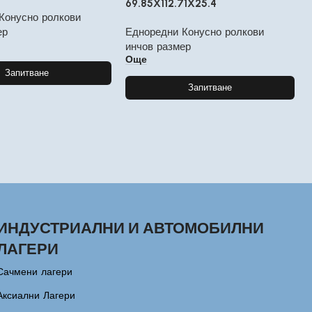
69.85X112.71X25.4
Конусно ролкови
ер
Едноредни Конусно ролкови
инчов размер
Още
Запитване
Запитване
ИНДУСТРИАЛНИ И АВТОМОБИЛНИ
ЛАГЕРИ
Сачмени лагери
Аксиални Лагери