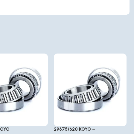
KOYO
29675/620 KOYO –