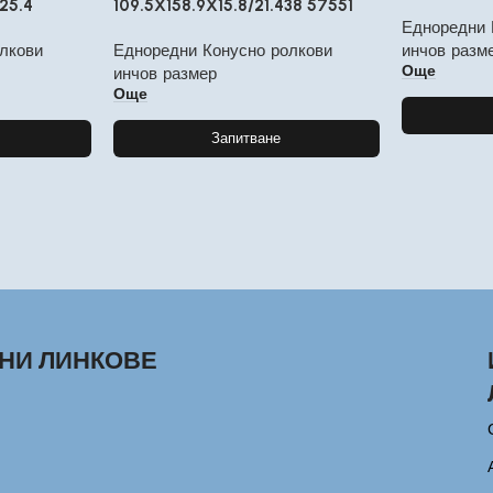
25.4
109.5X158.9X15.8/21.438 57551
Едноредни 
лкови
Едноредни Конусно ролкови
инчов разм
Още
инчов размер
Още
Запитване
НИ ЛИНКОВЕ