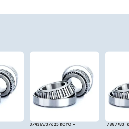
37431A/37625 KOYO –
17887/831 