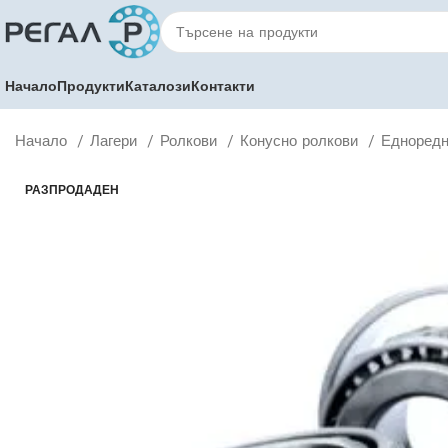
Начало
Продукти
Каталози
Контакти
Начало
Лагери
Ролкови
Конусно ролкови
Едноредн
РАЗПРОДАДЕН