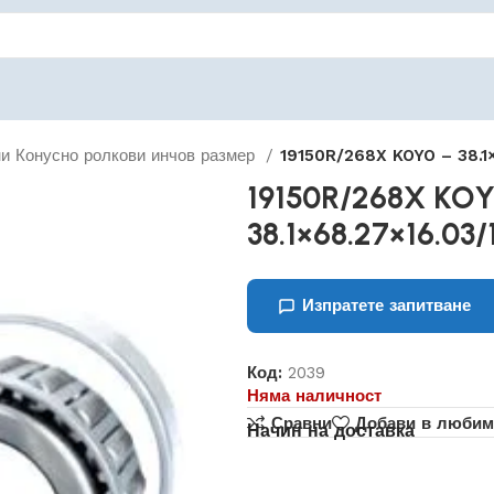
и Конусно ролкови инчов размер
19150R/268X KOYO – 38.1
19150R/268X KO
38.1×68.27×16.03/
Изпратете запитване
Код:
2039
Няма наличност
Сравни
Добави в любим
Начин на доставка