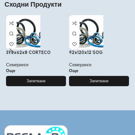
Сходни Продукти
31.8x62x8 CORTECO
92x120x12 SOG
2
Семеринги
Семеринги
С
Още
Още
Запитване
Запитване