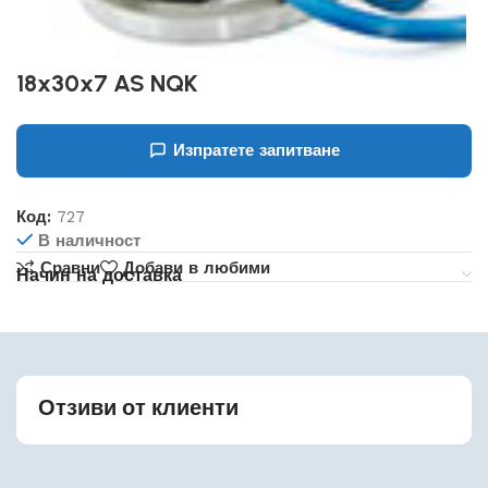
18x30x7 AS NQK
Изпратете запитване
Код:
727
В наличност
Сравни
Добави в любими
Начин на доставка
Отзиви от клиенти